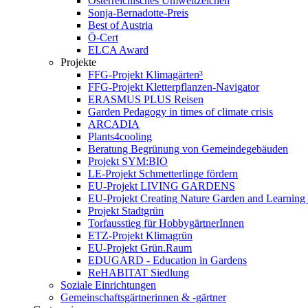
Österreichisches Umweltzeichen
Sonja-Bernadotte-Preis
Best of Austria
Ö-Cert
ELCA Award
Projekte
FFG-Projekt Klimagärten³
FFG-Projekt Kletterpflanzen-Navigator
ERASMUS PLUS Reisen
Garden Pedagogy in times of climate crisis
ARCADIA
Plants4cooling
Beratung Begrünung von Gemeindegebäuden
Projekt SYM:BIO
LE-Projekt Schmetterlinge fördern
EU-Projekt LIVING GARDENS
EU-Projekt Creating Nature Garden and Learning 
Projekt Stadtgrün
Torfausstieg für HobbygärtnerInnen
ETZ-Projekt Klimagrün
EU-Projekt Grün.Raum
EDUGARD - Education in Gardens
ReHABITAT Siedlung
Soziale Einrichtungen
Gemeinschaftsgärtnerinnen & -gärtner