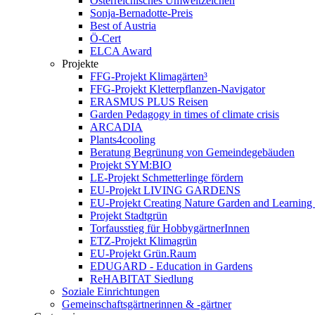
Österreichisches Umweltzeichen
Sonja-Bernadotte-Preis
Best of Austria
Ö-Cert
ELCA Award
Projekte
FFG-Projekt Klimagärten³
FFG-Projekt Kletterpflanzen-Navigator
ERASMUS PLUS Reisen
Garden Pedagogy in times of climate crisis
ARCADIA
Plants4cooling
Beratung Begrünung von Gemeindegebäuden
Projekt SYM:BIO
LE-Projekt Schmetterlinge fördern
EU-Projekt LIVING GARDENS
EU-Projekt Creating Nature Garden and Learning 
Projekt Stadtgrün
Torfausstieg für HobbygärtnerInnen
ETZ-Projekt Klimagrün
EU-Projekt Grün.Raum
EDUGARD - Education in Gardens
ReHABITAT Siedlung
Soziale Einrichtungen
Gemeinschaftsgärtnerinnen & -gärtner