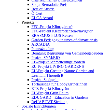
Österreichisches Umweltzeichen
Sonja-Bernadotte-Preis
Best of Austria
Ö-Cert
ELCA Award
Projekte
FFG-Projekt Klimagärten³
FFG-Projekt Kletterpflanzen-Navigator
ERASMUS PLUS Reisen
Garden Pedagogy in times of climate crisis
ARCADIA
Plants4cooling
Beratung Begrünung von Gemeindegebäuden
Projekt SYM:BIO
LE-Projekt Schmetterlinge fördern
EU-Projekt LIVING GARDENS
EU-Projekt Creating Nature Garden and
Learning Through It
Projekt Stadtgrün
Torfausstieg für HobbygärtnerInnen
ETZ-Projekt Klimagrün
EU-Projekt Grün.Raum
EDUGARD - Education in Gardens
ReHABITAT Siedlung
Soziale Einrichtungen