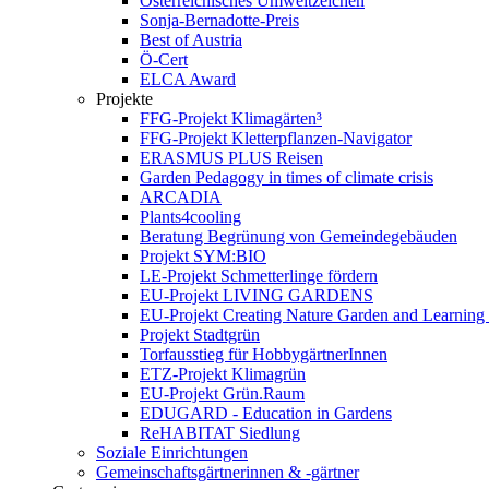
Österreichisches Umweltzeichen
Sonja-Bernadotte-Preis
Best of Austria
Ö-Cert
ELCA Award
Projekte
FFG-Projekt Klimagärten³
FFG-Projekt Kletterpflanzen-Navigator
ERASMUS PLUS Reisen
Garden Pedagogy in times of climate crisis
ARCADIA
Plants4cooling
Beratung Begrünung von Gemeindegebäuden
Projekt SYM:BIO
LE-Projekt Schmetterlinge fördern
EU-Projekt LIVING GARDENS
EU-Projekt Creating Nature Garden and Learning 
Projekt Stadtgrün
Torfausstieg für HobbygärtnerInnen
ETZ-Projekt Klimagrün
EU-Projekt Grün.Raum
EDUGARD - Education in Gardens
ReHABITAT Siedlung
Soziale Einrichtungen
Gemeinschaftsgärtnerinnen & -gärtner