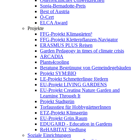
Österreichisches Umweltzeichen
Sonja-Bernadotte-Preis
Best of Austria
Ö-Cert
ELCA Award
Projekte
FFG-Projekt Klimagärten³
FFG-Projekt Kletterpflanzen-Navigator
ERASMUS PLUS Reisen
Garden Pedagogy in times of climate crisis
ARCADIA
Plants4cooling
Beratung Begrünung von Gemeindegebäuden
Projekt SYM:BIO
LE-Projekt Schmetterlinge fördern
EU-Projekt LIVING GARDENS
EU-Projekt Creating Nature Garden and
Learning Through It
Projekt Stadtgrün
Torfausstieg für HobbygärtnerInnen
ETZ-Projekt Klimagrün
EU-Projekt Grün.Raum
EDUGARD - Education in Gardens
ReHABITAT Siedlung
Soziale Einrichtungen