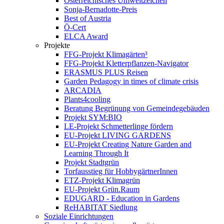
Österreichisches Umweltzeichen
Sonja-Bernadotte-Preis
Best of Austria
Ö-Cert
ELCA Award
Projekte
FFG-Projekt Klimagärten³
FFG-Projekt Kletterpflanzen-Navigator
ERASMUS PLUS Reisen
Garden Pedagogy in times of climate crisis
ARCADIA
Plants4cooling
Beratung Begrünung von Gemeindegebäuden
Projekt SYM:BIO
LE-Projekt Schmetterlinge fördern
EU-Projekt LIVING GARDENS
EU-Projekt Creating Nature Garden and
Learning Through It
Projekt Stadtgrün
Torfausstieg für HobbygärtnerInnen
ETZ-Projekt Klimagrün
EU-Projekt Grün.Raum
EDUGARD - Education in Gardens
ReHABITAT Siedlung
Soziale Einrichtungen