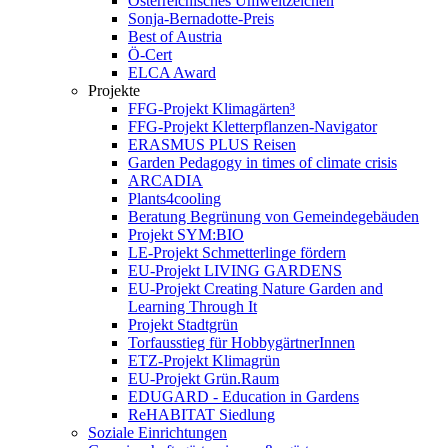
Österreichisches Umweltzeichen
Sonja-Bernadotte-Preis
Best of Austria
Ö-Cert
ELCA Award
Projekte
FFG-Projekt Klimagärten³
FFG-Projekt Kletterpflanzen-Navigator
ERASMUS PLUS Reisen
Garden Pedagogy in times of climate crisis
ARCADIA
Plants4cooling
Beratung Begrünung von Gemeindegebäuden
Projekt SYM:BIO
LE-Projekt Schmetterlinge fördern
EU-Projekt LIVING GARDENS
EU-Projekt Creating Nature Garden and
Learning Through It
Projekt Stadtgrün
Torfausstieg für HobbygärtnerInnen
ETZ-Projekt Klimagrün
EU-Projekt Grün.Raum
EDUGARD - Education in Gardens
ReHABITAT Siedlung
Soziale Einrichtungen