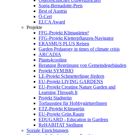
Österreichisches Umweltzeichen
Sonja-Bernadotte-Preis
Best of Austria
Ö-Cert
ELCA Award
Projekte
FFG-Projekt Klimagärten³
FFG-Projekt Kletterpflanzen-Navigator
ERASMUS PLUS Reisen
Garden Pedagogy in times of climate crisis
ARCADIA
Plants4cooling
Beratung Begrünung von Gemeindegebäuden
Projekt SYM:BIO
LE-Projekt Schmetterlinge fördern
EU-Projekt LIVING GARDENS
EU-Projekt Creating Nature Garden and
Learning Through It
Projekt Stadtgrün
Torfausstieg für HobbygärtnerInnen
ETZ-Projekt Klimagrün
EU-Projekt Grün.Raum
EDUGARD - Education in Gardens
ReHABITAT Siedlung
Soziale Einrichtungen