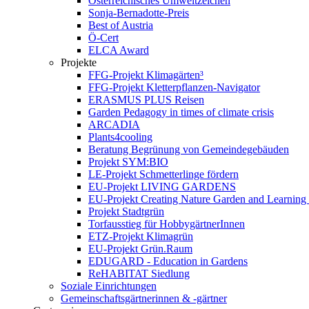
Österreichisches Umweltzeichen
Sonja-Bernadotte-Preis
Best of Austria
Ö-Cert
ELCA Award
Projekte
FFG-Projekt Klimagärten³
FFG-Projekt Kletterpflanzen-Navigator
ERASMUS PLUS Reisen
Garden Pedagogy in times of climate crisis
ARCADIA
Plants4cooling
Beratung Begrünung von Gemeindegebäuden
Projekt SYM:BIO
LE-Projekt Schmetterlinge fördern
EU-Projekt LIVING GARDENS
EU-Projekt Creating Nature Garden and Learning 
Projekt Stadtgrün
Torfausstieg für HobbygärtnerInnen
ETZ-Projekt Klimagrün
EU-Projekt Grün.Raum
EDUGARD - Education in Gardens
ReHABITAT Siedlung
Soziale Einrichtungen
Gemeinschaftsgärtnerinnen & -gärtner