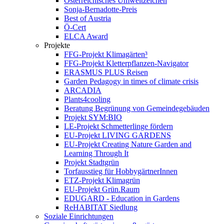
Österreichisches Umweltzeichen
Sonja-Bernadotte-Preis
Best of Austria
Ö-Cert
ELCA Award
Projekte
FFG-Projekt Klimagärten³
FFG-Projekt Kletterpflanzen-Navigator
ERASMUS PLUS Reisen
Garden Pedagogy in times of climate crisis
ARCADIA
Plants4cooling
Beratung Begrünung von Gemeindegebäuden
Projekt SYM:BIO
LE-Projekt Schmetterlinge fördern
EU-Projekt LIVING GARDENS
EU-Projekt Creating Nature Garden and
Learning Through It
Projekt Stadtgrün
Torfausstieg für HobbygärtnerInnen
ETZ-Projekt Klimagrün
EU-Projekt Grün.Raum
EDUGARD - Education in Gardens
ReHABITAT Siedlung
Soziale Einrichtungen