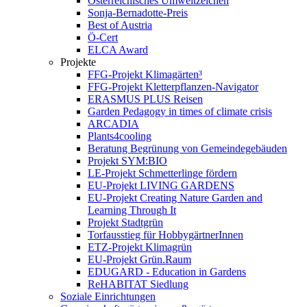
Österreichisches Umweltzeichen
Sonja-Bernadotte-Preis
Best of Austria
Ö-Cert
ELCA Award
Projekte
FFG-Projekt Klimagärten³
FFG-Projekt Kletterpflanzen-Navigator
ERASMUS PLUS Reisen
Garden Pedagogy in times of climate crisis
ARCADIA
Plants4cooling
Beratung Begrünung von Gemeindegebäuden
Projekt SYM:BIO
LE-Projekt Schmetterlinge fördern
EU-Projekt LIVING GARDENS
EU-Projekt Creating Nature Garden and
Learning Through It
Projekt Stadtgrün
Torfausstieg für HobbygärtnerInnen
ETZ-Projekt Klimagrün
EU-Projekt Grün.Raum
EDUGARD - Education in Gardens
ReHABITAT Siedlung
Soziale Einrichtungen