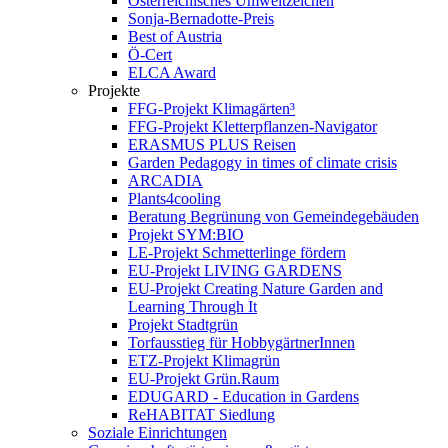
Österreichisches Umweltzeichen
Sonja-Bernadotte-Preis
Best of Austria
Ö-Cert
ELCA Award
Projekte
FFG-Projekt Klimagärten³
FFG-Projekt Kletterpflanzen-Navigator
ERASMUS PLUS Reisen
Garden Pedagogy in times of climate crisis
ARCADIA
Plants4cooling
Beratung Begrünung von Gemeindegebäuden
Projekt SYM:BIO
LE-Projekt Schmetterlinge fördern
EU-Projekt LIVING GARDENS
EU-Projekt Creating Nature Garden and
Learning Through It
Projekt Stadtgrün
Torfausstieg für HobbygärtnerInnen
ETZ-Projekt Klimagrün
EU-Projekt Grün.Raum
EDUGARD - Education in Gardens
ReHABITAT Siedlung
Soziale Einrichtungen