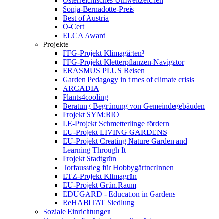
Österreichisches Umweltzeichen
Sonja-Bernadotte-Preis
Best of Austria
Ö-Cert
ELCA Award
Projekte
FFG-Projekt Klimagärten³
FFG-Projekt Kletterpflanzen-Navigator
ERASMUS PLUS Reisen
Garden Pedagogy in times of climate crisis
ARCADIA
Plants4cooling
Beratung Begrünung von Gemeindegebäuden
Projekt SYM:BIO
LE-Projekt Schmetterlinge fördern
EU-Projekt LIVING GARDENS
EU-Projekt Creating Nature Garden and
Learning Through It
Projekt Stadtgrün
Torfausstieg für HobbygärtnerInnen
ETZ-Projekt Klimagrün
EU-Projekt Grün.Raum
EDUGARD - Education in Gardens
ReHABITAT Siedlung
Soziale Einrichtungen