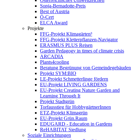
Österreichisches Umweltzeichen
Sonja-Bernadotte-Preis
Best of Austria
Ö-Cert
ELCA Award
Projekte
FFG-Projekt Klimagärten³
FFG-Projekt Kletterpflanzen-Navigator
ERASMUS PLUS Reisen
Garden Pedagogy in times of climate crisis
ARCADIA
Plants4cooling
Beratung Begrünung von Gemeindegebäuden
Projekt SYM:BIO
LE-Projekt Schmetterlinge fördern
EU-Projekt LIVING GARDENS
EU-Projekt Creating Nature Garden and
Learning Through It
Projekt Stadtgrün
Torfausstieg für HobbygärtnerInnen
ETZ-Projekt Klimagrün
EU-Projekt Grün.Raum
EDUGARD - Education in Gardens
ReHABITAT Siedlung
Soziale Einrichtungen