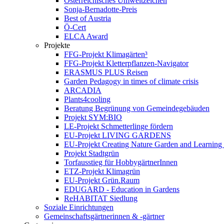
Österreichisches Umweltzeichen
Sonja-Bernadotte-Preis
Best of Austria
Ö-Cert
ELCA Award
Projekte
FFG-Projekt Klimagärten³
FFG-Projekt Kletterpflanzen-Navigator
ERASMUS PLUS Reisen
Garden Pedagogy in times of climate crisis
ARCADIA
Plants4cooling
Beratung Begrünung von Gemeindegebäuden
Projekt SYM:BIO
LE-Projekt Schmetterlinge fördern
EU-Projekt LIVING GARDENS
EU-Projekt Creating Nature Garden and Learning 
Projekt Stadtgrün
Torfausstieg für HobbygärtnerInnen
ETZ-Projekt Klimagrün
EU-Projekt Grün.Raum
EDUGARD - Education in Gardens
ReHABITAT Siedlung
Soziale Einrichtungen
Gemeinschaftsgärtnerinnen & -gärtner