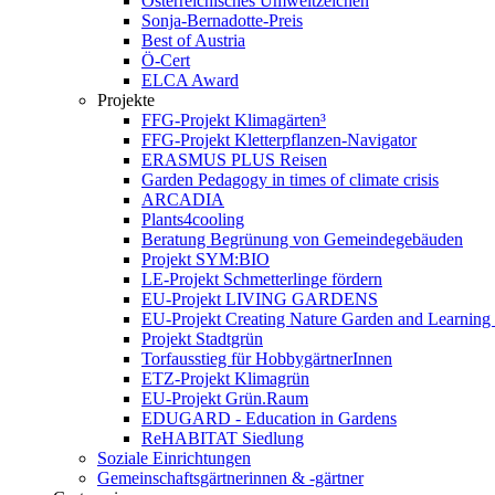
Österreichisches Umweltzeichen
Sonja-Bernadotte-Preis
Best of Austria
Ö-Cert
ELCA Award
Projekte
FFG-Projekt Klimagärten³
FFG-Projekt Kletterpflanzen-Navigator
ERASMUS PLUS Reisen
Garden Pedagogy in times of climate crisis
ARCADIA
Plants4cooling
Beratung Begrünung von Gemeindegebäuden
Projekt SYM:BIO
LE-Projekt Schmetterlinge fördern
EU-Projekt LIVING GARDENS
EU-Projekt Creating Nature Garden and Learning 
Projekt Stadtgrün
Torfausstieg für HobbygärtnerInnen
ETZ-Projekt Klimagrün
EU-Projekt Grün.Raum
EDUGARD - Education in Gardens
ReHABITAT Siedlung
Soziale Einrichtungen
Gemeinschaftsgärtnerinnen & -gärtner