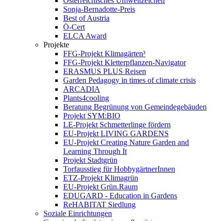
Österreichisches Umweltzeichen
Sonja-Bernadotte-Preis
Best of Austria
Ö-Cert
ELCA Award
Projekte
FFG-Projekt Klimagärten³
FFG-Projekt Kletterpflanzen-Navigator
ERASMUS PLUS Reisen
Garden Pedagogy in times of climate crisis
ARCADIA
Plants4cooling
Beratung Begrünung von Gemeindegebäuden
Projekt SYM:BIO
LE-Projekt Schmetterlinge fördern
EU-Projekt LIVING GARDENS
EU-Projekt Creating Nature Garden and
Learning Through It
Projekt Stadtgrün
Torfausstieg für HobbygärtnerInnen
ETZ-Projekt Klimagrün
EU-Projekt Grün.Raum
EDUGARD - Education in Gardens
ReHABITAT Siedlung
Soziale Einrichtungen