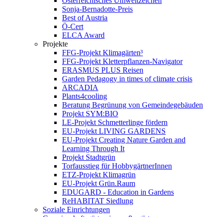
Österreichisches Umweltzeichen
Sonja-Bernadotte-Preis
Best of Austria
Ö-Cert
ELCA Award
Projekte
FFG-Projekt Klimagärten³
FFG-Projekt Kletterpflanzen-Navigator
ERASMUS PLUS Reisen
Garden Pedagogy in times of climate crisis
ARCADIA
Plants4cooling
Beratung Begrünung von Gemeindegebäuden
Projekt SYM:BIO
LE-Projekt Schmetterlinge fördern
EU-Projekt LIVING GARDENS
EU-Projekt Creating Nature Garden and
Learning Through It
Projekt Stadtgrün
Torfausstieg für HobbygärtnerInnen
ETZ-Projekt Klimagrün
EU-Projekt Grün.Raum
EDUGARD - Education in Gardens
ReHABITAT Siedlung
Soziale Einrichtungen