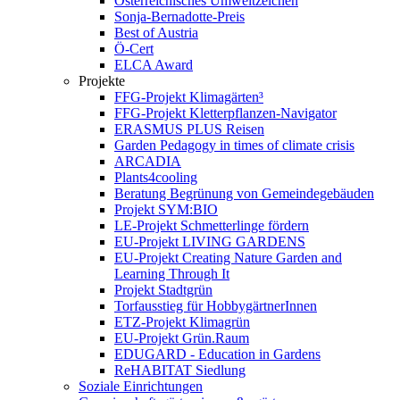
Österreichisches Umweltzeichen
Sonja-Bernadotte-Preis
Best of Austria
Ö-Cert
ELCA Award
Projekte
FFG-Projekt Klimagärten³
FFG-Projekt Kletterpflanzen-Navigator
ERASMUS PLUS Reisen
Garden Pedagogy in times of climate crisis
ARCADIA
Plants4cooling
Beratung Begrünung von Gemeindegebäuden
Projekt SYM:BIO
LE-Projekt Schmetterlinge fördern
EU-Projekt LIVING GARDENS
EU-Projekt Creating Nature Garden and
Learning Through It
Projekt Stadtgrün
Torfausstieg für HobbygärtnerInnen
ETZ-Projekt Klimagrün
EU-Projekt Grün.Raum
EDUGARD - Education in Gardens
ReHABITAT Siedlung
Soziale Einrichtungen