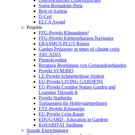
Österreichisches Umweltzeichen
Sonja-Bernadotte-Preis
Best of Austria
Ö-Cert
ELCA Award
Projekte
FFG-Projekt Klimagärten³
FFG-Projekt Kletterpflanzen-Navigator
ERASMUS PLUS Reisen
Garden Pedagogy in times of climate crisis
ARCADIA
Plants4cooling
Beratung Begrünung von Gemeindegebäuden
Projekt SYM:BIO
LE-Projekt Schmetterlinge fördern
EU-Projekt LIVING GARDENS
EU-Projekt Creating Nature Garden and
Learning Through It
Projekt Stadtgrün
Torfausstieg für HobbygärtnerInnen
ETZ-Projekt Klimagrün
EU-Projekt Grün.Raum
EDUGARD - Education in Gardens
ReHABITAT Siedlung
Soziale Einrichtungen