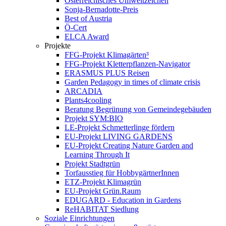
Österreichisches Umweltzeichen
Sonja-Bernadotte-Preis
Best of Austria
Ö-Cert
ELCA Award
Projekte
FFG-Projekt Klimagärten³
FFG-Projekt Kletterpflanzen-Navigator
ERASMUS PLUS Reisen
Garden Pedagogy in times of climate crisis
ARCADIA
Plants4cooling
Beratung Begrünung von Gemeindegebäuden
Projekt SYM:BIO
LE-Projekt Schmetterlinge fördern
EU-Projekt LIVING GARDENS
EU-Projekt Creating Nature Garden and
Learning Through It
Projekt Stadtgrün
Torfausstieg für HobbygärtnerInnen
ETZ-Projekt Klimagrün
EU-Projekt Grün.Raum
EDUGARD - Education in Gardens
ReHABITAT Siedlung
Soziale Einrichtungen