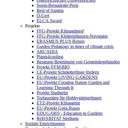
Österreichisches Umweltzeichen
Sonja-Bernadotte-Preis
Best of Austria
Ö-Cert
ELCA Award
Projekte
FFG-Projekt Klimagärten³
FFG-Projekt Kletterpflanzen-Navigator
ERASMUS PLUS Reisen
Garden Pedagogy in times of climate crisis
ARCADIA
Plants4cooling
Beratung Begrünung von Gemeindegebäuden
Projekt SYM:BIO
LE-Projekt Schmetterlinge fördern
EU-Projekt LIVING GARDENS
EU-Projekt Creating Nature Garden and
Learning Through It
Projekt Stadtgrün
Torfausstieg für HobbygärtnerInnen
ETZ-Projekt Klimagrün
EU-Projekt Grün.Raum
EDUGARD - Education in Gardens
ReHABITAT Siedlung
Soziale Einrichtungen