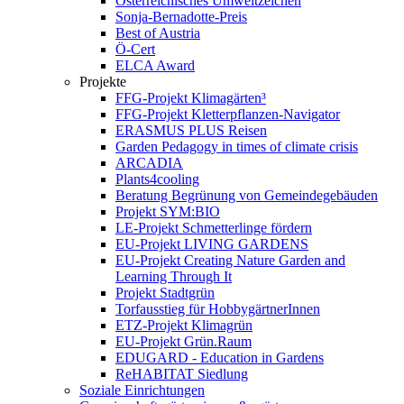
Österreichisches Umweltzeichen
Sonja-Bernadotte-Preis
Best of Austria
Ö-Cert
ELCA Award
Projekte
FFG-Projekt Klimagärten³
FFG-Projekt Kletterpflanzen-Navigator
ERASMUS PLUS Reisen
Garden Pedagogy in times of climate crisis
ARCADIA
Plants4cooling
Beratung Begrünung von Gemeindegebäuden
Projekt SYM:BIO
LE-Projekt Schmetterlinge fördern
EU-Projekt LIVING GARDENS
EU-Projekt Creating Nature Garden and
Learning Through It
Projekt Stadtgrün
Torfausstieg für HobbygärtnerInnen
ETZ-Projekt Klimagrün
EU-Projekt Grün.Raum
EDUGARD - Education in Gardens
ReHABITAT Siedlung
Soziale Einrichtungen