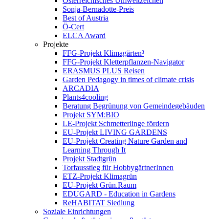
Österreichisches Umweltzeichen
Sonja-Bernadotte-Preis
Best of Austria
Ö-Cert
ELCA Award
Projekte
FFG-Projekt Klimagärten³
FFG-Projekt Kletterpflanzen-Navigator
ERASMUS PLUS Reisen
Garden Pedagogy in times of climate crisis
ARCADIA
Plants4cooling
Beratung Begrünung von Gemeindegebäuden
Projekt SYM:BIO
LE-Projekt Schmetterlinge fördern
EU-Projekt LIVING GARDENS
EU-Projekt Creating Nature Garden and
Learning Through It
Projekt Stadtgrün
Torfausstieg für HobbygärtnerInnen
ETZ-Projekt Klimagrün
EU-Projekt Grün.Raum
EDUGARD - Education in Gardens
ReHABITAT Siedlung
Soziale Einrichtungen