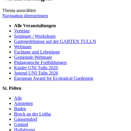
Thema auswählen
Navigation überspringen
Alle Veranstaltungen
Vorträge
Seminare / Workshops
Gartenerlebnisse auf der GARTEN TULLN
Webinare
Fachtage und Lehrgänge
Gemeinde-Webinare
Pädagogische Fortbildungen
Kinder UNI Tulln 2026
Jugend UNI Tulln 2026
European Award for Ecological Gardening
St. Pölten
Alle
Amstetten
Baden
Bruck an der Leitha
Gänserndorf
Gmünd
Hollabrunn