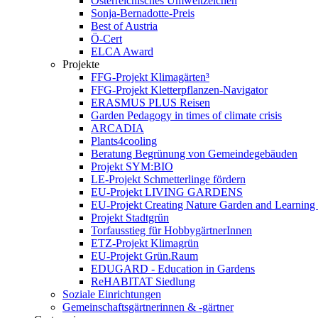
Österreichisches Umweltzeichen
Sonja-Bernadotte-Preis
Best of Austria
Ö-Cert
ELCA Award
Projekte
FFG-Projekt Klimagärten³
FFG-Projekt Kletterpflanzen-Navigator
ERASMUS PLUS Reisen
Garden Pedagogy in times of climate crisis
ARCADIA
Plants4cooling
Beratung Begrünung von Gemeindegebäuden
Projekt SYM:BIO
LE-Projekt Schmetterlinge fördern
EU-Projekt LIVING GARDENS
EU-Projekt Creating Nature Garden and Learning 
Projekt Stadtgrün
Torfausstieg für HobbygärtnerInnen
ETZ-Projekt Klimagrün
EU-Projekt Grün.Raum
EDUGARD - Education in Gardens
ReHABITAT Siedlung
Soziale Einrichtungen
Gemeinschaftsgärtnerinnen & -gärtner