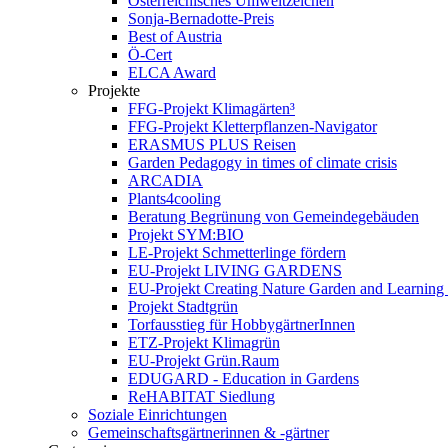
Österreichisches Umweltzeichen
Sonja-Bernadotte-Preis
Best of Austria
Ö-Cert
ELCA Award
Projekte
FFG-Projekt Klimagärten³
FFG-Projekt Kletterpflanzen-Navigator
ERASMUS PLUS Reisen
Garden Pedagogy in times of climate crisis
ARCADIA
Plants4cooling
Beratung Begrünung von Gemeindegebäuden
Projekt SYM:BIO
LE-Projekt Schmetterlinge fördern
EU-Projekt LIVING GARDENS
EU-Projekt Creating Nature Garden and Learning 
Projekt Stadtgrün
Torfausstieg für HobbygärtnerInnen
ETZ-Projekt Klimagrün
EU-Projekt Grün.Raum
EDUGARD - Education in Gardens
ReHABITAT Siedlung
Soziale Einrichtungen
Gemeinschaftsgärtnerinnen & -gärtner