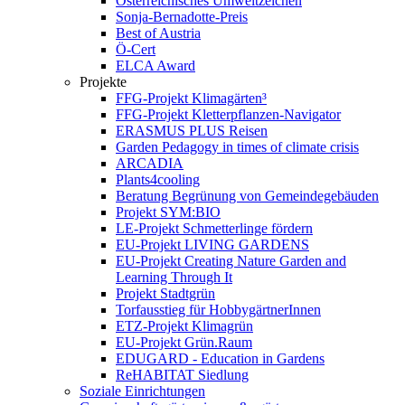
Österreichisches Umweltzeichen
Sonja-Bernadotte-Preis
Best of Austria
Ö-Cert
ELCA Award
Projekte
FFG-Projekt Klimagärten³
FFG-Projekt Kletterpflanzen-Navigator
ERASMUS PLUS Reisen
Garden Pedagogy in times of climate crisis
ARCADIA
Plants4cooling
Beratung Begrünung von Gemeindegebäuden
Projekt SYM:BIO
LE-Projekt Schmetterlinge fördern
EU-Projekt LIVING GARDENS
EU-Projekt Creating Nature Garden and
Learning Through It
Projekt Stadtgrün
Torfausstieg für HobbygärtnerInnen
ETZ-Projekt Klimagrün
EU-Projekt Grün.Raum
EDUGARD - Education in Gardens
ReHABITAT Siedlung
Soziale Einrichtungen