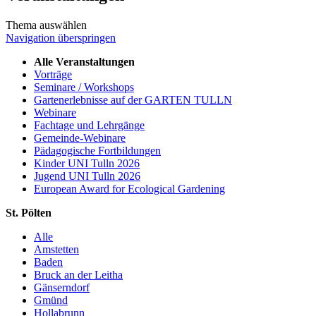
Thema auswählen
Navigation überspringen
Alle Veranstaltungen
Vorträge
Seminare / Workshops
Gartenerlebnisse auf der GARTEN TULLN
Webinare
Fachtage und Lehrgänge
Gemeinde-Webinare
Pädagogische Fortbildungen
Kinder UNI Tulln 2026
Jugend UNI Tulln 2026
European Award for Ecological Gardening
St. Pölten
Alle
Amstetten
Baden
Bruck an der Leitha
Gänserndorf
Gmünd
Hollabrunn