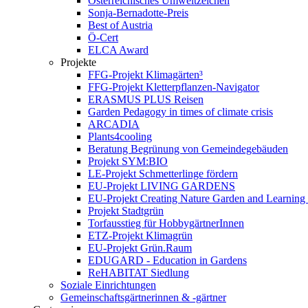
Österreichisches Umweltzeichen
Sonja-Bernadotte-Preis
Best of Austria
Ö-Cert
ELCA Award
Projekte
FFG-Projekt Klimagärten³
FFG-Projekt Kletterpflanzen-Navigator
ERASMUS PLUS Reisen
Garden Pedagogy in times of climate crisis
ARCADIA
Plants4cooling
Beratung Begrünung von Gemeindegebäuden
Projekt SYM:BIO
LE-Projekt Schmetterlinge fördern
EU-Projekt LIVING GARDENS
EU-Projekt Creating Nature Garden and Learning 
Projekt Stadtgrün
Torfausstieg für HobbygärtnerInnen
ETZ-Projekt Klimagrün
EU-Projekt Grün.Raum
EDUGARD - Education in Gardens
ReHABITAT Siedlung
Soziale Einrichtungen
Gemeinschaftsgärtnerinnen & -gärtner