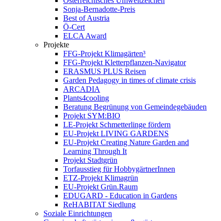
Österreichisches Umweltzeichen
Sonja-Bernadotte-Preis
Best of Austria
Ö-Cert
ELCA Award
Projekte
FFG-Projekt Klimagärten³
FFG-Projekt Kletterpflanzen-Navigator
ERASMUS PLUS Reisen
Garden Pedagogy in times of climate crisis
ARCADIA
Plants4cooling
Beratung Begrünung von Gemeindegebäuden
Projekt SYM:BIO
LE-Projekt Schmetterlinge fördern
EU-Projekt LIVING GARDENS
EU-Projekt Creating Nature Garden and
Learning Through It
Projekt Stadtgrün
Torfausstieg für HobbygärtnerInnen
ETZ-Projekt Klimagrün
EU-Projekt Grün.Raum
EDUGARD - Education in Gardens
ReHABITAT Siedlung
Soziale Einrichtungen