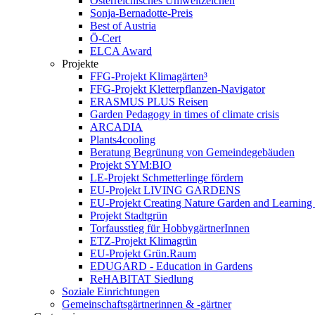
Österreichisches Umweltzeichen
Sonja-Bernadotte-Preis
Best of Austria
Ö-Cert
ELCA Award
Projekte
FFG-Projekt Klimagärten³
FFG-Projekt Kletterpflanzen-Navigator
ERASMUS PLUS Reisen
Garden Pedagogy in times of climate crisis
ARCADIA
Plants4cooling
Beratung Begrünung von Gemeindegebäuden
Projekt SYM:BIO
LE-Projekt Schmetterlinge fördern
EU-Projekt LIVING GARDENS
EU-Projekt Creating Nature Garden and Learning 
Projekt Stadtgrün
Torfausstieg für HobbygärtnerInnen
ETZ-Projekt Klimagrün
EU-Projekt Grün.Raum
EDUGARD - Education in Gardens
ReHABITAT Siedlung
Soziale Einrichtungen
Gemeinschaftsgärtnerinnen & -gärtner