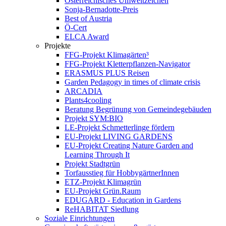
Österreichisches Umweltzeichen
Sonja-Bernadotte-Preis
Best of Austria
Ö-Cert
ELCA Award
Projekte
FFG-Projekt Klimagärten³
FFG-Projekt Kletterpflanzen-Navigator
ERASMUS PLUS Reisen
Garden Pedagogy in times of climate crisis
ARCADIA
Plants4cooling
Beratung Begrünung von Gemeindegebäuden
Projekt SYM:BIO
LE-Projekt Schmetterlinge fördern
EU-Projekt LIVING GARDENS
EU-Projekt Creating Nature Garden and
Learning Through It
Projekt Stadtgrün
Torfausstieg für HobbygärtnerInnen
ETZ-Projekt Klimagrün
EU-Projekt Grün.Raum
EDUGARD - Education in Gardens
ReHABITAT Siedlung
Soziale Einrichtungen