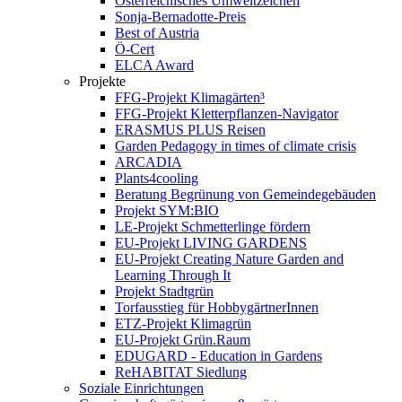
Österreichisches Umweltzeichen
Sonja-Bernadotte-Preis
Best of Austria
Ö-Cert
ELCA Award
Projekte
FFG-Projekt Klimagärten³
FFG-Projekt Kletterpflanzen-Navigator
ERASMUS PLUS Reisen
Garden Pedagogy in times of climate crisis
ARCADIA
Plants4cooling
Beratung Begrünung von Gemeindegebäuden
Projekt SYM:BIO
LE-Projekt Schmetterlinge fördern
EU-Projekt LIVING GARDENS
EU-Projekt Creating Nature Garden and
Learning Through It
Projekt Stadtgrün
Torfausstieg für HobbygärtnerInnen
ETZ-Projekt Klimagrün
EU-Projekt Grün.Raum
EDUGARD - Education in Gardens
ReHABITAT Siedlung
Soziale Einrichtungen