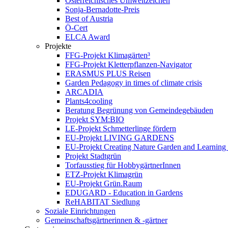
Österreichisches Umweltzeichen
Sonja-Bernadotte-Preis
Best of Austria
Ö-Cert
ELCA Award
Projekte
FFG-Projekt Klimagärten³
FFG-Projekt Kletterpflanzen-Navigator
ERASMUS PLUS Reisen
Garden Pedagogy in times of climate crisis
ARCADIA
Plants4cooling
Beratung Begrünung von Gemeindegebäuden
Projekt SYM:BIO
LE-Projekt Schmetterlinge fördern
EU-Projekt LIVING GARDENS
EU-Projekt Creating Nature Garden and Learning 
Projekt Stadtgrün
Torfausstieg für HobbygärtnerInnen
ETZ-Projekt Klimagrün
EU-Projekt Grün.Raum
EDUGARD - Education in Gardens
ReHABITAT Siedlung
Soziale Einrichtungen
Gemeinschaftsgärtnerinnen & -gärtner