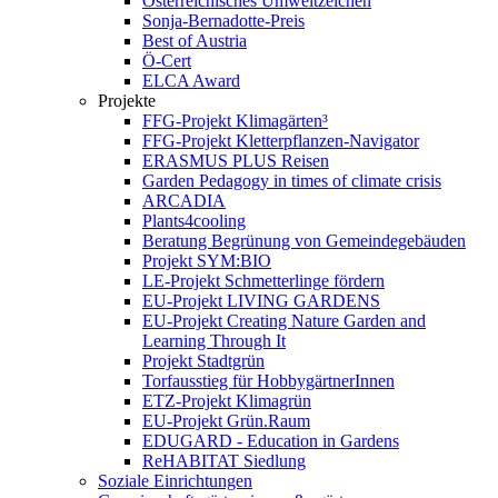
Österreichisches Umweltzeichen
Sonja-Bernadotte-Preis
Best of Austria
Ö-Cert
ELCA Award
Projekte
FFG-Projekt Klimagärten³
FFG-Projekt Kletterpflanzen-Navigator
ERASMUS PLUS Reisen
Garden Pedagogy in times of climate crisis
ARCADIA
Plants4cooling
Beratung Begrünung von Gemeindegebäuden
Projekt SYM:BIO
LE-Projekt Schmetterlinge fördern
EU-Projekt LIVING GARDENS
EU-Projekt Creating Nature Garden and
Learning Through It
Projekt Stadtgrün
Torfausstieg für HobbygärtnerInnen
ETZ-Projekt Klimagrün
EU-Projekt Grün.Raum
EDUGARD - Education in Gardens
ReHABITAT Siedlung
Soziale Einrichtungen