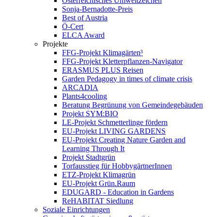
Österreichisches Umweltzeichen
Sonja-Bernadotte-Preis
Best of Austria
Ö-Cert
ELCA Award
Projekte
FFG-Projekt Klimagärten³
FFG-Projekt Kletterpflanzen-Navigator
ERASMUS PLUS Reisen
Garden Pedagogy in times of climate crisis
ARCADIA
Plants4cooling
Beratung Begrünung von Gemeindegebäuden
Projekt SYM:BIO
LE-Projekt Schmetterlinge fördern
EU-Projekt LIVING GARDENS
EU-Projekt Creating Nature Garden and
Learning Through It
Projekt Stadtgrün
Torfausstieg für HobbygärtnerInnen
ETZ-Projekt Klimagrün
EU-Projekt Grün.Raum
EDUGARD - Education in Gardens
ReHABITAT Siedlung
Soziale Einrichtungen