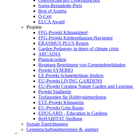
Österreichisches Umweltzeichen
Sonja-Bernadotte-Preis
Best of Austria
Ö-Cert
ELCA Award
Projekte
FFG-Projekt Klimagärten³
FFG-Projekt Kletterpflanzen-Navigator
ERASMUS PLUS Reisen
Garden Pedagogy in times of climate crisis
ARCADIA
Plants4cooling
Beratung Begrünung von Gemeindegebäuden
Projekt SYM:BIO
LE-Projekt Schmetterlinge fördern
EU-Projekt LIVING GARDENS
EU-Projekt Creating Nature Garden and Learning 
Projekt Stadtgrün
Torfausstieg für HobbygärtnerInnen
ETZ-Projekt Klimagrün
EU-Projekt Grün.Raum
EDUGARD - Education in Gardens
ReHABITAT Siedlung
Soziale Einrichtungen
Gemeinschaftsgärtnerinnen & -gärtner