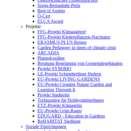
Österreichisches Umweltzeichen
Sonja-Bernadotte-Preis
Best of Austria
Ö-Cert
ELCA Award
Projekte
FFG-Projekt Klimagärten³
FFG-Projekt Kletterpflanzen-Navigator
ERASMUS PLUS Reisen
Garden Pedagogy in times of climate crisis
ARCADIA
Plants4cooling
Beratung Begrünung von Gemeindegebäuden
Projekt SYM:BIO
LE-Projekt Schmetterlinge fördern
EU-Projekt LIVING GARDENS
EU-Projekt Creating Nature Garden and
Learning Through It
Projekt Stadtgrün
Torfausstieg für HobbygärtnerInnen
ETZ-Projekt Klimagrün
EU-Projekt Grün.Raum
EDUGARD - Education in Gardens
ReHABITAT Siedlung
Soziale Einrichtungen