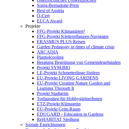
Österreichisches Umweltzeichen
Sonja-Bernadotte-Preis
Best of Austria
Ö-Cert
ELCA Award
Projekte
FFG-Projekt Klimagärten³
FFG-Projekt Kletterpflanzen-Navigator
ERASMUS PLUS Reisen
Garden Pedagogy in times of climate crisis
ARCADIA
Plants4cooling
Beratung Begrünung von Gemeindegebäuden
Projekt SYM:BIO
LE-Projekt Schmetterlinge fördern
EU-Projekt LIVING GARDENS
EU-Projekt Creating Nature Garden and
Learning Through It
Projekt Stadtgrün
Torfausstieg für HobbygärtnerInnen
ETZ-Projekt Klimagrün
EU-Projekt Grün.Raum
EDUGARD - Education in Gardens
ReHABITAT Siedlung
Soziale Einrichtungen