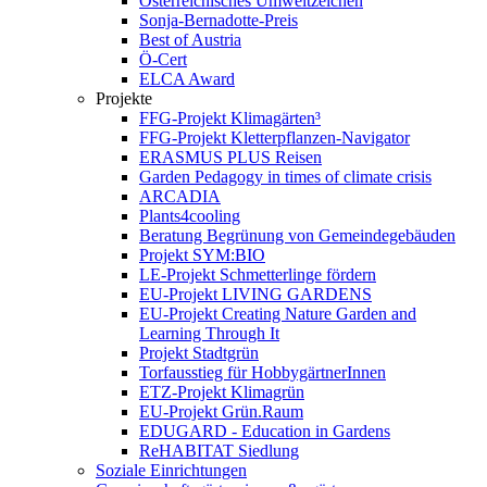
Österreichisches Umweltzeichen
Sonja-Bernadotte-Preis
Best of Austria
Ö-Cert
ELCA Award
Projekte
FFG-Projekt Klimagärten³
FFG-Projekt Kletterpflanzen-Navigator
ERASMUS PLUS Reisen
Garden Pedagogy in times of climate crisis
ARCADIA
Plants4cooling
Beratung Begrünung von Gemeindegebäuden
Projekt SYM:BIO
LE-Projekt Schmetterlinge fördern
EU-Projekt LIVING GARDENS
EU-Projekt Creating Nature Garden and
Learning Through It
Projekt Stadtgrün
Torfausstieg für HobbygärtnerInnen
ETZ-Projekt Klimagrün
EU-Projekt Grün.Raum
EDUGARD - Education in Gardens
ReHABITAT Siedlung
Soziale Einrichtungen