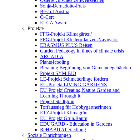
Österreichisches Umweltzeichen
Sonja-Bernadotte-Preis
Best of Austria
Ö-Cert
ELCA Award
Projekte
FFG-Projekt Klimagärten³
FFG-Projekt Kletterpflanzen-Navigator
ERASMUS PLUS Reisen
Garden Pedagogy in times of climate crisis
ARCADIA
Plants4cooling
Beratung Begrünung von Gemeindegebäuden
Projekt SYM:BIO
LE-Projekt Schmetterlinge fördern
EU-Projekt LIVING GARDENS
EU-Projekt Creating Nature Garden and
Learning Through It
Projekt Stadtgrün
Torfausstieg für HobbygärtnerInnen
ETZ-Projekt Klimagrün
EU-Projekt Grün.Raum
EDUGARD - Education in Gardens
ReHABITAT Siedlung
Soziale Einrichtungen