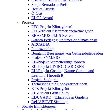
Österreichisches Umweltzeichen
Sonja-Bernadotte-Preis
Best of Austria
Ö-Cert
ELCA Award
Projekte
FFG-Projekt Klimagärten³
FFG-Projekt Kletterpflanzen-Navigator
ERASMUS PLUS Reisen
Garden Pedagogy in times of climate crisis
ARCADIA
Plants4cooling
Beratung Begrünung von Gemeindegebäuden
Projekt SYM:BIO
LE-Projekt Schmetterlinge fördern
EU-Projekt LIVING GARDENS
EU-Projekt Creating Nature Garden and
Learning Through It
Projekt Stadtgrün
Torfausstieg für HobbygärtnerInnen
ETZ-Projekt Klimagrün
EU-Projekt Grün.Raum
EDUGARD - Education in Gardens
ReHABITAT Siedlung
Soziale Einrichtungen