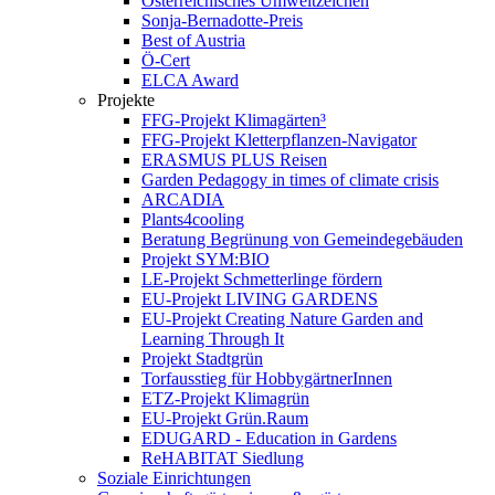
Österreichisches Umweltzeichen
Sonja-Bernadotte-Preis
Best of Austria
Ö-Cert
ELCA Award
Projekte
FFG-Projekt Klimagärten³
FFG-Projekt Kletterpflanzen-Navigator
ERASMUS PLUS Reisen
Garden Pedagogy in times of climate crisis
ARCADIA
Plants4cooling
Beratung Begrünung von Gemeindegebäuden
Projekt SYM:BIO
LE-Projekt Schmetterlinge fördern
EU-Projekt LIVING GARDENS
EU-Projekt Creating Nature Garden and
Learning Through It
Projekt Stadtgrün
Torfausstieg für HobbygärtnerInnen
ETZ-Projekt Klimagrün
EU-Projekt Grün.Raum
EDUGARD - Education in Gardens
ReHABITAT Siedlung
Soziale Einrichtungen