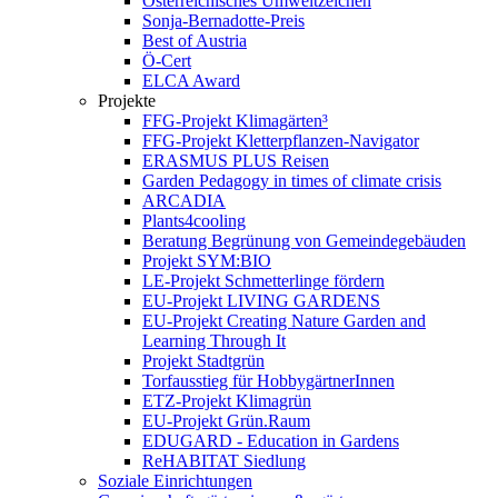
Österreichisches Umweltzeichen
Sonja-Bernadotte-Preis
Best of Austria
Ö-Cert
ELCA Award
Projekte
FFG-Projekt Klimagärten³
FFG-Projekt Kletterpflanzen-Navigator
ERASMUS PLUS Reisen
Garden Pedagogy in times of climate crisis
ARCADIA
Plants4cooling
Beratung Begrünung von Gemeindegebäuden
Projekt SYM:BIO
LE-Projekt Schmetterlinge fördern
EU-Projekt LIVING GARDENS
EU-Projekt Creating Nature Garden and
Learning Through It
Projekt Stadtgrün
Torfausstieg für HobbygärtnerInnen
ETZ-Projekt Klimagrün
EU-Projekt Grün.Raum
EDUGARD - Education in Gardens
ReHABITAT Siedlung
Soziale Einrichtungen