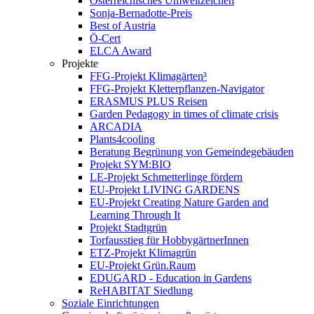
Österreichisches Umweltzeichen
Sonja-Bernadotte-Preis
Best of Austria
Ö-Cert
ELCA Award
Projekte
FFG-Projekt Klimagärten³
FFG-Projekt Kletterpflanzen-Navigator
ERASMUS PLUS Reisen
Garden Pedagogy in times of climate crisis
ARCADIA
Plants4cooling
Beratung Begrünung von Gemeindegebäuden
Projekt SYM:BIO
LE-Projekt Schmetterlinge fördern
EU-Projekt LIVING GARDENS
EU-Projekt Creating Nature Garden and
Learning Through It
Projekt Stadtgrün
Torfausstieg für HobbygärtnerInnen
ETZ-Projekt Klimagrün
EU-Projekt Grün.Raum
EDUGARD - Education in Gardens
ReHABITAT Siedlung
Soziale Einrichtungen