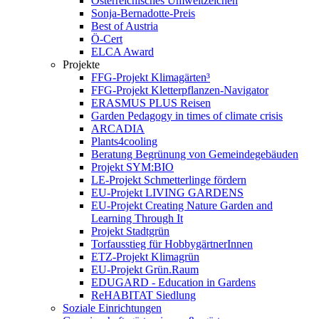
Österreichisches Umweltzeichen
Sonja-Bernadotte-Preis
Best of Austria
Ö-Cert
ELCA Award
Projekte
FFG-Projekt Klimagärten³
FFG-Projekt Kletterpflanzen-Navigator
ERASMUS PLUS Reisen
Garden Pedagogy in times of climate crisis
ARCADIA
Plants4cooling
Beratung Begrünung von Gemeindegebäuden
Projekt SYM:BIO
LE-Projekt Schmetterlinge fördern
EU-Projekt LIVING GARDENS
EU-Projekt Creating Nature Garden and
Learning Through It
Projekt Stadtgrün
Torfausstieg für HobbygärtnerInnen
ETZ-Projekt Klimagrün
EU-Projekt Grün.Raum
EDUGARD - Education in Gardens
ReHABITAT Siedlung
Soziale Einrichtungen