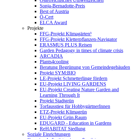
Österreichisches Umweltzeichen
Sonja-Bernadotte-Preis
Best of Austria
Ö-Cert
ELCA Award
Projekte
FFG-Projekt Klimagärten³
FFG-Projekt Kletterpflanzen-Navigator
ERASMUS PLUS Reisen
Garden Pedagogy in times of climate crisis
ARCADIA
Plants4cooling
Beratung Begrünung von Gemeindegebäuden
Projekt SYM:BIO
LE-Projekt Schmetterlinge fördern
EU-Projekt LIVING GARDENS
EU-Projekt Creating Nature Garden and
Learning Through It
Projekt Stadtgrün
Torfausstieg für HobbygärtnerInnen
ETZ-Projekt Klimagrün
EU-Projekt Grün.Raum
EDUGARD - Education in Gardens
ReHABITAT Siedlung
Soziale Einrichtungen