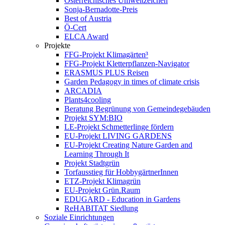
Österreichisches Umweltzeichen
Sonja-Bernadotte-Preis
Best of Austria
Ö-Cert
ELCA Award
Projekte
FFG-Projekt Klimagärten³
FFG-Projekt Kletterpflanzen-Navigator
ERASMUS PLUS Reisen
Garden Pedagogy in times of climate crisis
ARCADIA
Plants4cooling
Beratung Begrünung von Gemeindegebäuden
Projekt SYM:BIO
LE-Projekt Schmetterlinge fördern
EU-Projekt LIVING GARDENS
EU-Projekt Creating Nature Garden and
Learning Through It
Projekt Stadtgrün
Torfausstieg für HobbygärtnerInnen
ETZ-Projekt Klimagrün
EU-Projekt Grün.Raum
EDUGARD - Education in Gardens
ReHABITAT Siedlung
Soziale Einrichtungen