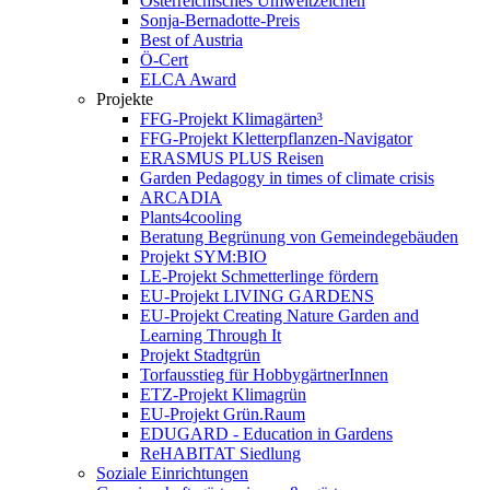
Österreichisches Umweltzeichen
Sonja-Bernadotte-Preis
Best of Austria
Ö-Cert
ELCA Award
Projekte
FFG-Projekt Klimagärten³
FFG-Projekt Kletterpflanzen-Navigator
ERASMUS PLUS Reisen
Garden Pedagogy in times of climate crisis
ARCADIA
Plants4cooling
Beratung Begrünung von Gemeindegebäuden
Projekt SYM:BIO
LE-Projekt Schmetterlinge fördern
EU-Projekt LIVING GARDENS
EU-Projekt Creating Nature Garden and
Learning Through It
Projekt Stadtgrün
Torfausstieg für HobbygärtnerInnen
ETZ-Projekt Klimagrün
EU-Projekt Grün.Raum
EDUGARD - Education in Gardens
ReHABITAT Siedlung
Soziale Einrichtungen