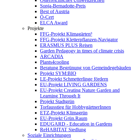
Österreichisches Umweltzeichen
Sonja-Bernadotte-Preis
Best of Austria
Ö-Cert
ELCA Award
Projekte
FFG-Projekt Klimagärten³
FFG-Projekt Kletterpflanzen-Navigator
ERASMUS PLUS Reisen
Garden Pedagogy in times of climate crisis
ARCADIA
Plants4cooling
Beratung Begrünung von Gemeindegebäuden
Projekt SYM:BIO
LE-Projekt Schmetterlinge fördern
EU-Projekt LIVING GARDENS
EU-Projekt Creating Nature Garden and
Learning Through It
Projekt Stadtgrün
Torfausstieg für HobbygärtnerInnen
ETZ-Projekt Klimagrün
EU-Projekt Grün.Raum
EDUGARD - Education in Gardens
ReHABITAT Siedlung
Soziale Einrichtungen