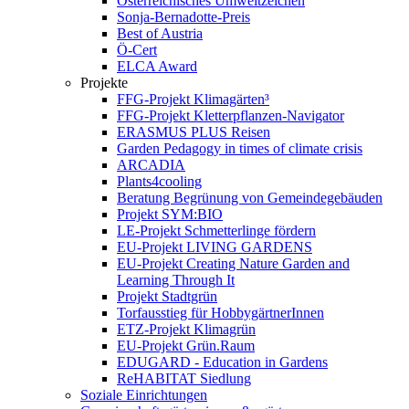
Österreichisches Umweltzeichen
Sonja-Bernadotte-Preis
Best of Austria
Ö-Cert
ELCA Award
Projekte
FFG-Projekt Klimagärten³
FFG-Projekt Kletterpflanzen-Navigator
ERASMUS PLUS Reisen
Garden Pedagogy in times of climate crisis
ARCADIA
Plants4cooling
Beratung Begrünung von Gemeindegebäuden
Projekt SYM:BIO
LE-Projekt Schmetterlinge fördern
EU-Projekt LIVING GARDENS
EU-Projekt Creating Nature Garden and
Learning Through It
Projekt Stadtgrün
Torfausstieg für HobbygärtnerInnen
ETZ-Projekt Klimagrün
EU-Projekt Grün.Raum
EDUGARD - Education in Gardens
ReHABITAT Siedlung
Soziale Einrichtungen